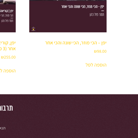
יפן – הכי מוזר, הכי שונה והכי אחר
יפן, קורי
אחר (3 מפגשים)
₪
98.00
₪
255.00
הוספה לסל
הוספה ל
תרבות
תנאי